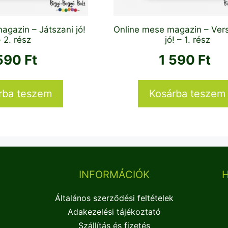
agazin – Játszani jó!
Online mese magazin – Ver
– 2. rész
jó! – 1. rész
 590
Ft
1 590
Ft
rba teszem
Kosárba teszem
INFORMÁCIÓK
Általános szerződési feltételek
Adakezelési tájékoztató
Szállítás és fizetés