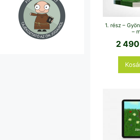
1. rész – Gyö
– 
2 49
Kosá