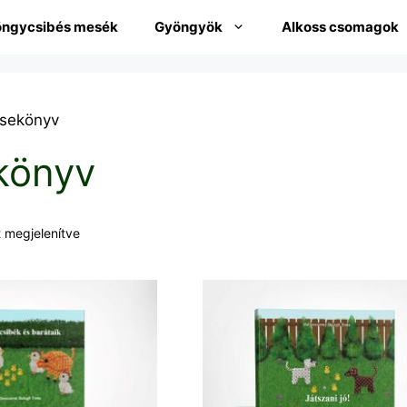
ngycsibés mesék
Gyöngyök
Alkoss csomagok
sekönyv
könyv
t megjelenítve