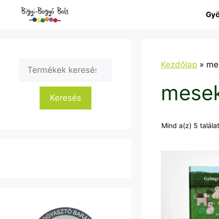
Kilépés
Gyö
a
tartalomba
Keresés
Kezdőlap
»
me
a
mese
következőre:
Keresés
Mind a(z) 5 talála