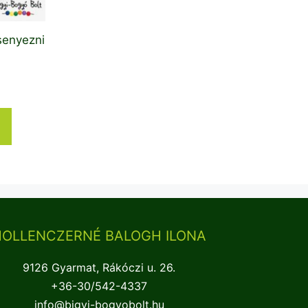
senyezni
HOLLENCZERNÉ BALOGH ILONA
9126 Gyarmat, Rákóczi u. 26.
+36-30/542-4337
info@bigyi-bogyobolt.hu