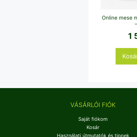
Online mese m
1
Kosá
VÁSÁRLÓI FIÓK
Saját fiókom
Kosár
Használati útmutatók és tippek