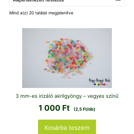
Mind a(z) 20 találat megjelenítve
3 mm-es irizáló akrilgyöngy – vegyes színű
1 000
Ft
(2,5 Ft/db)
Kosárba teszem