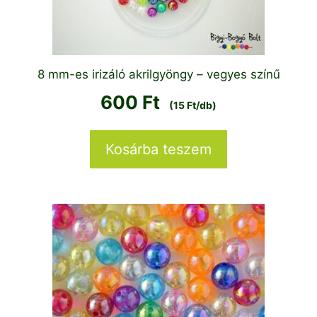
8 mm-es irizáló akrilgyöngy – vegyes színű
600
Ft
(15 Ft/db)
Kosárba teszem