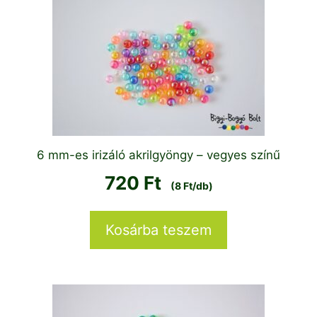
6 mm-es irizáló akrilgyöngy – vegyes színű
720
Ft
(8 Ft/db)
Kosárba teszem