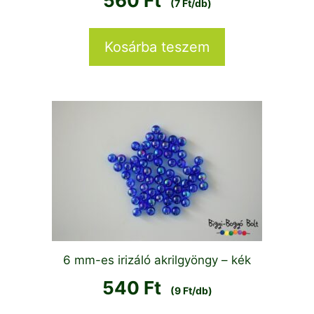
560
Ft
(7 Ft/db)
Kosárba teszem
6 mm-es irizáló akrilgyöngy – kék
540
Ft
(9 Ft/db)