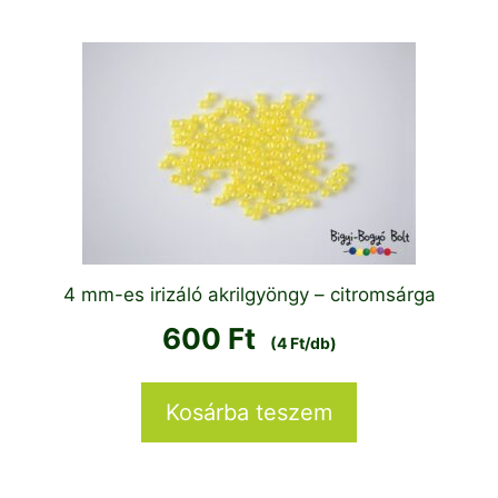
4 mm-es irizáló akrilgyöngy – citromsárga
600
Ft
(4 Ft/db)
Kosárba teszem