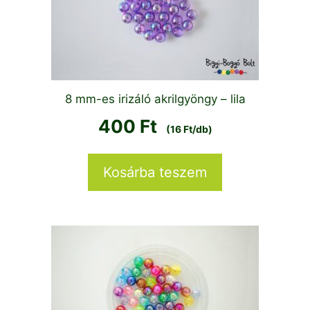
8 mm-es irizáló akrilgyöngy – lila
400
Ft
(16 Ft/db)
Kosárba teszem