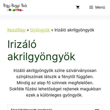
Kilépés
Menü
a
tartalomba
Kezdőlap
»
Gyöngyök
»
Irizáló akrilgyöngyök
Irizáló
akrilgyöngyök
Irizáló akrilgyöngyök színe szivárványosan
színjátszónak látszik a fénytől függően.
Mindig az alap fő színnek megfelelően.
Sokféle fűzési lehetőséget rejtenek magukban
ezek a különleges gyöngyök.