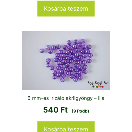
Kosárba teszem
6 mm-es irizáló akrilgyöngy – lila
540
Ft
(9 Ft/db)
Kosárba teszem