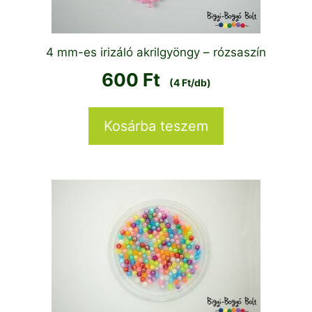
4 mm-es irizáló akrilgyöngy – rózsaszín
600
Ft
(4 Ft/db)
Kosárba teszem