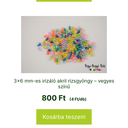
3×6 mm-es irizáló akril rizsgyöngy – vegyes
színű
800
Ft
(4 Ft/db)
Kosárba teszem