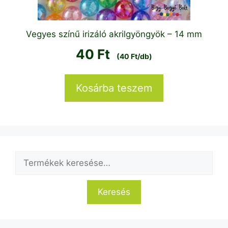
Vegyes színű irizáló akrilgyöngyök – 14 mm
40
Ft
(40 Ft/db)
Kosárba teszem
Keresés
a
következőre:
Keresés