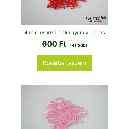
4 mm-es irizáló akrilgyöngy – piros
600
Ft
(4 Ft/db)
Kosárba teszem