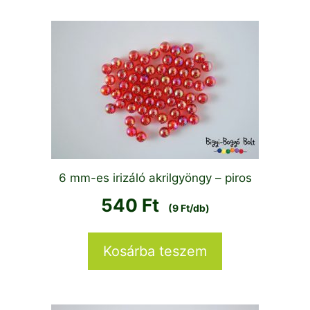
6 mm-es irizáló akrilgyöngy – piros
540
Ft
(9 Ft/db)
Kosárba teszem