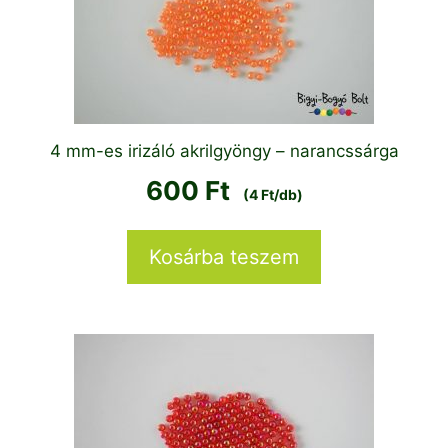
4 mm-es irizáló akrilgyöngy – narancssárga
600
Ft
(4 Ft/db)
Kosárba teszem