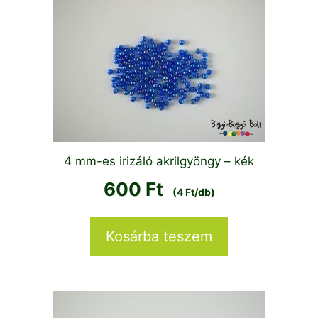
4 mm-es irizáló akrilgyöngy – kék
600
Ft
(4 Ft/db)
Kosárba teszem