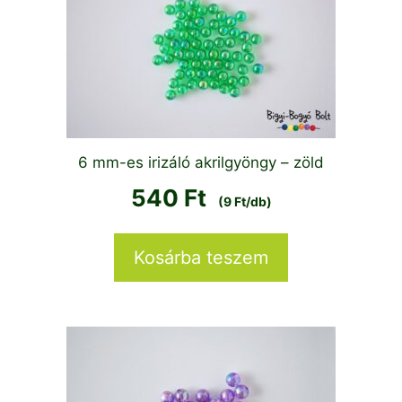
6 mm-es irizáló akrilgyöngy – zöld
540
Ft
(9 Ft/db)
Kosárba teszem