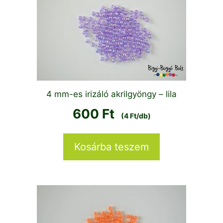
4 mm-es irizáló akrilgyöngy – lila
600
Ft
(4 Ft/db)
Kosárba teszem