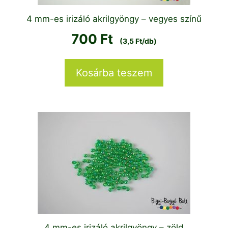
4 mm-es irizáló akrilgyöngy – vegyes színű
700
Ft
(3,5 Ft/db)
Kosárba teszem
4 mm-es irizáló akrilgyöngy – zöld