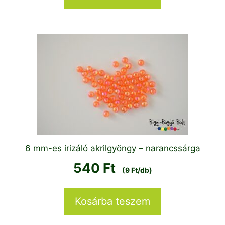
6 mm-es irizáló akrilgyöngy – narancssárga
540
Ft
(9 Ft/db)
Kosárba teszem