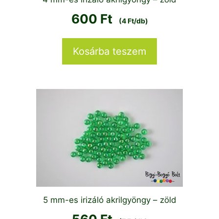
600
Ft
(4 Ft/db)
Kosárba teszem
5 mm-es irizáló akrilgyöngy – zöld