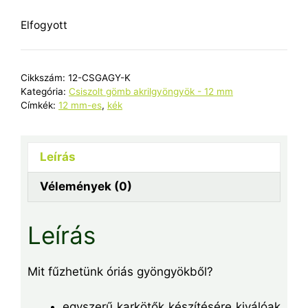
Elfogyott
Cikkszám:
12-CSGAGY-K
Kategória:
Csiszolt gömb akrilgyöngyök - 12 mm
Címkék:
12 mm-es
,
kék
Leírás
Vélemények (0)
Leírás
Mit fűzhetünk óriás gyöngyökből?
egyszerű karkötők készítésére kiválóak