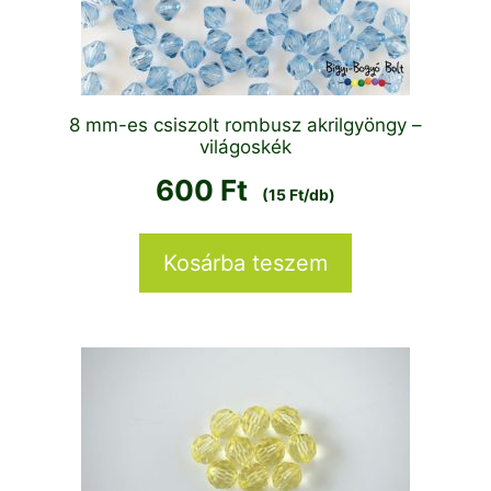
8 mm-es csiszolt rombusz akrilgyöngy –
világoskék
600
Ft
(15 Ft/db)
Kosárba teszem