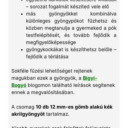
– sorozat fogalmát készíted vele elő
más gyöngyökkel kombinálva
különleges gyöngypókot fűzhetsz és
közben megtanulja a gyermeked a pók
testfelépítését, és tovább fejlődik a
megfigyelőképessége
gyöngykockákat is készíthetsz belőle –
fejlődik a térlátása
Sokféle fűzési lehetőséget rejtenek
magukban ezek a gyöngyök, a
Bigyi-
Bogyó
blogomon található leírások segítenek
ennek a megvalósításában.
A csomag
10 db 12 mm-es gömb alakú kék
akrilgyöngyöt
tartalmaz.