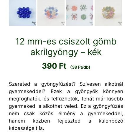
12 mm-es csiszolt gömb
akrilgyöngy – kék
390
Ft
(39 Ft/db)
Szereted a gyöngyfűzést? Szívesen alkotnál
gyermekeddel? Ezek a gyöngyök könnyen
megfoghatók, és felfűzhetők, tehát már kisebb
gyermeked is alkothat veled. Ez a gyöngyfűzés
nem csak közös élmény a gyermekeddel,
hanem közben fejleszted a különböző
képességeit is.