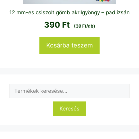
12 mm-es csiszolt gömb akrilgyöngy – padlizsán
390
Ft
(39 Ft/db)
Kosárba teszem
Keresés
a
következőre:
Keresés