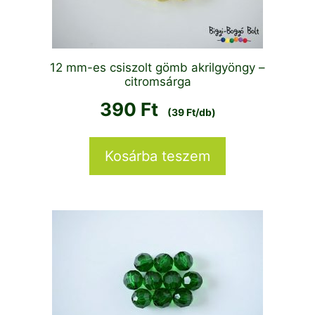
12 mm-es csiszolt gömb akrilgyöngy –
citromsárga
390
Ft
(39 Ft/db)
Kosárba teszem