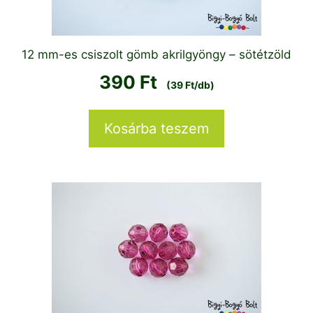
12 mm-es csiszolt gömb akrilgyöngy – sötétzöld
390
Ft
(39 Ft/db)
Kosárba teszem