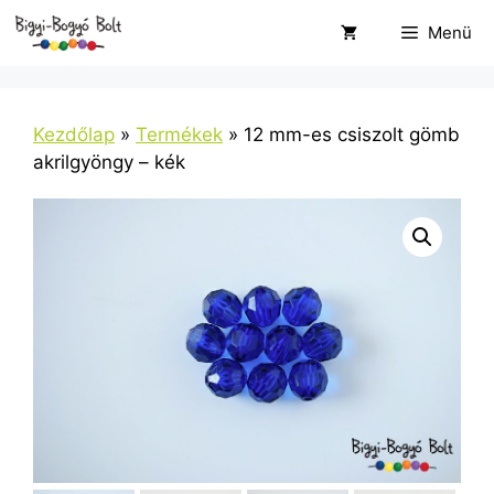
Kilépés
Menü
a
tartalomba
Kezdőlap
»
Termékek
»
12 mm-es csiszolt gömb
akrilgyöngy – kék