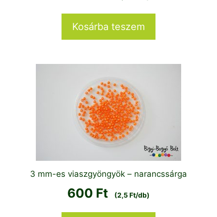
Kosárba teszem
3 mm-es viaszgyöngyök – narancssárga
600
Ft
(2,5 Ft/db)