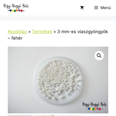
Kilépés
Menü
a
tartalomba
Kezdőlap
»
Termékek
»
3 mm-es viaszgyöngyök
– fehér