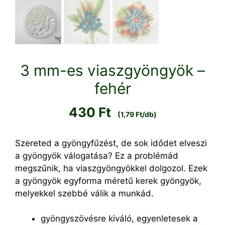
3 mm-es viaszgyöngyök –
fehér
430
Ft
(1,79 Ft/db)
Szereted a gyöngyfűzést, de sok idődet elveszi
a gyöngyök válogatása? Ez a problémád
megszűnik, ha viaszgyöngyökkel dolgozol. Ezek
a gyöngyök egyforma méretű kerek gyöngyök,
melyekkel szebbé válik a munkád.
gyöngyszövésre kiváló, egyenletesek a