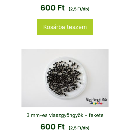
600
Ft
(2,5 Ft/db)
Kosárba teszem
3 mm-es viaszgyöngyök – fekete
600
Ft
(2,5 Ft/db)