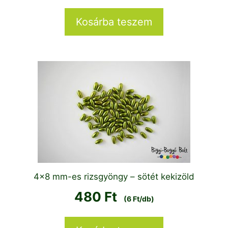
Kosárba teszem
4×8 mm-es rizsgyöngy – sötét kekizöld
480
Ft
(6 Ft/db)