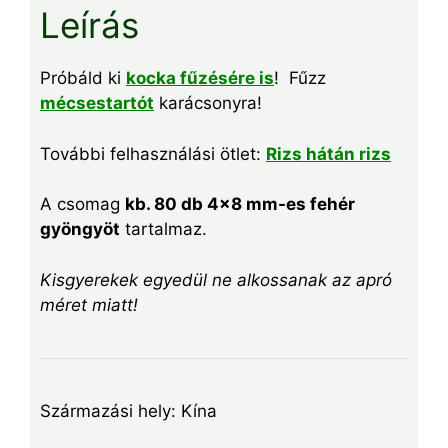
Leírás
Próbáld ki
kocka fűzésére is
! Fűzz
mécsestartót
karácsonyra!
További felhasználási ötlet:
Rizs hátán rizs
A csomag
kb. 80 db 4×8 mm-es fehér
gyöngyöt
tartalmaz.
Kisgyerekek egyedül ne alkossanak az apró
méret miatt!
Származási hely: Kína