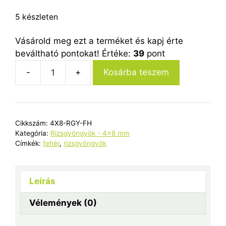
5 készleten
Vásárold meg ezt a terméket és kapj érte
beváltható pontokat! Értéke:
39
pont
Kosárba teszem
4x8
mm-
es
rizsgyöngy
Cikkszám:
4X8-RGY-FH
-
Kategória:
Rizsgyöngyök - 4x8 mm
fehér
Címkék:
fehér
,
rizsgyöngyök
mennyiség
Leírás
Vélemények (0)