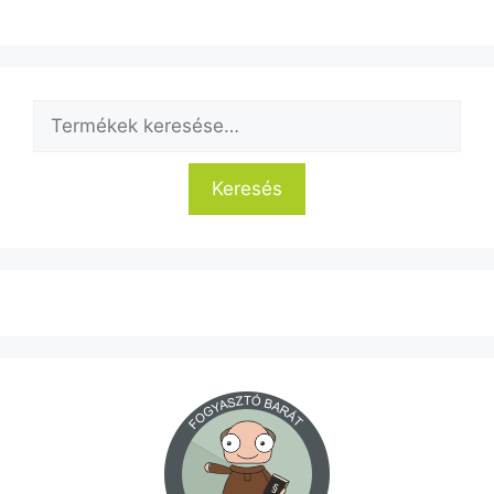
Keresés
a
következőre:
Keresés