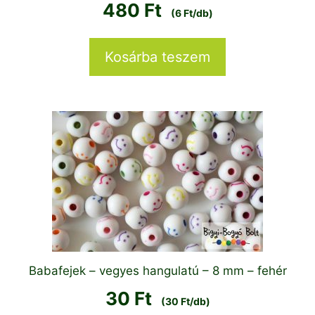
480
Ft
(6 Ft/db)
Kosárba teszem
Babafejek – vegyes hangulatú – 8 mm – fehér
30
Ft
(30 Ft/db)