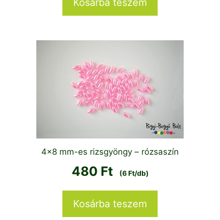
Kosárba teszem
4×8 mm-es rizsgyöngy – rózsaszín
480
Ft
(6 Ft/db)
Kosárba teszem