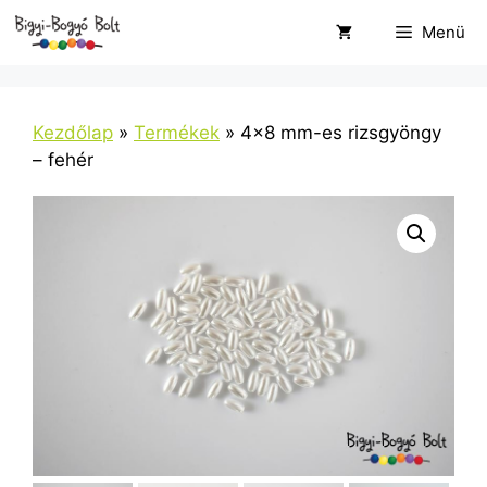
Kilépés
Menü
a
tartalomba
Kezdőlap
»
Termékek
»
4×8 mm-es rizsgyöngy
– fehér