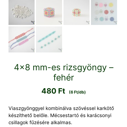
4×8 mm-es rizsgyöngy –
fehér
480
Ft
(6 Ft/db)
Viaszgyönggyel kombinálva szövéssel karkötő
készíthető belőle. Mécsestartó és karácsonyi
csillagok fűzésére alkalmas.