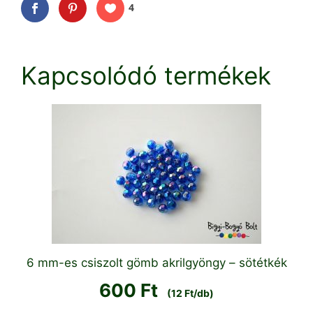
4
Kapcsolódó termékek
6 mm-es csiszolt gömb akrilgyöngy – sötétkék
600
Ft
(12 Ft/db)