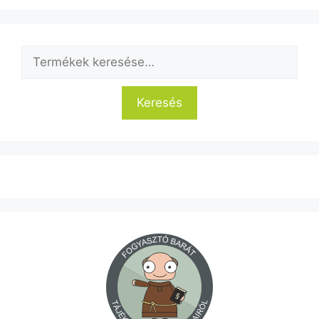
Keresés
a
következőre:
Keresés