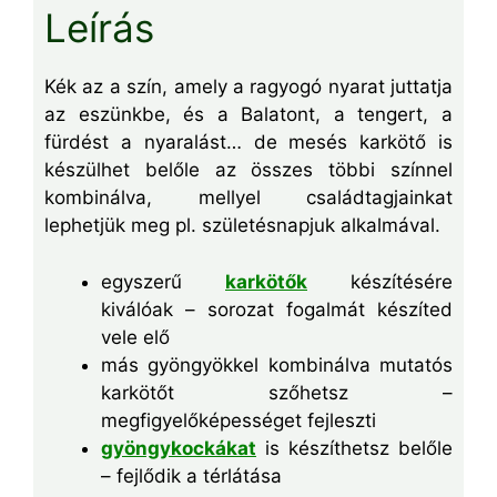
Leírás
Kék az a szín, amely a ragyogó nyarat juttatja
az eszünkbe, és a Balatont, a tengert, a
fürdést a nyaralást… de mesés karkötő is
készülhet belőle az összes többi színnel
kombinálva, mellyel családtagjainkat
lephetjük meg pl. születésnapjuk alkalmával.
egyszerű
karkötők
készítésére
kiválóak – sorozat fogalmát készíted
vele elő
más gyöngyökkel kombinálva mutatós
karkötőt szőhetsz –
megfigyelőképességet fejleszti
gyöngykockákat
is készíthetsz belőle
– fejlődik a térlátása