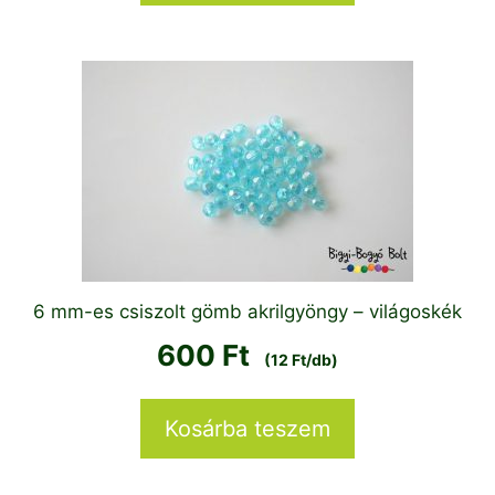
6 mm-es csiszolt gömb akrilgyöngy – világoskék
600
Ft
(12 Ft/db)
Kosárba teszem