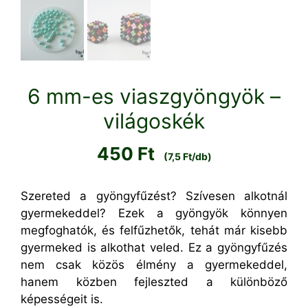
6 mm-es viaszgyöngyök –
világoskék
450
Ft
(7,5 Ft/db)
Szereted a gyöngyfűzést? Szívesen alkotnál
gyermekeddel? Ezek a gyöngyök könnyen
megfoghatók, és felfűzhetők, tehát már kisebb
gyermeked is alkothat veled. Ez a gyöngyfűzés
nem csak közös élmény a gyermekeddel,
hanem közben fejleszted a különböző
képességeit is.