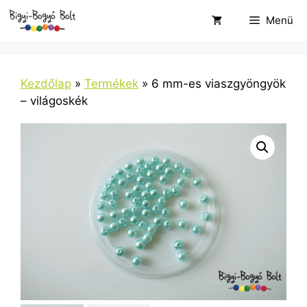
Kilépés
Menü
a
tartalomba
Kezdőlap
»
Termékek
»
6 mm-es viaszgyöngyök
– világoskék