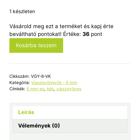
1 készleten
Vásárold meg ezt a terméket és kapj érte
beváltható pontokat! Értéke:
36
pont
6
Kosárba teszem
mm-
es
viaszgyöngyök
-
Cikkszám:
VGY-6-VK
világoskék
Kategória:
Viaszgyöngyök - 6 mm
mennyiség
Címkék:
6 mm-es
,
kék
,
viaszgyöngy
Leírás
Vélemények (0)