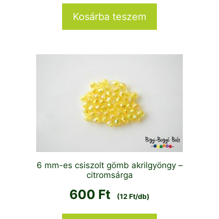
Kosárba teszem
6 mm-es csiszolt gömb akrilgyöngy –
citromsárga
600
Ft
(12 Ft/db)