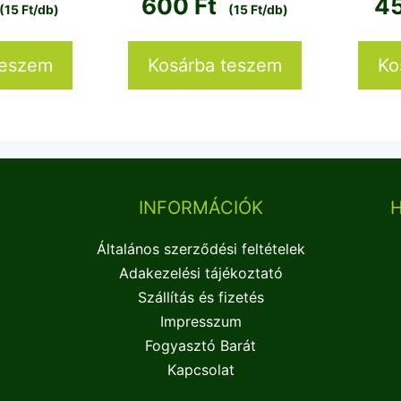
600
Ft
4
(15 Ft/db)
(15 Ft/db)
teszem
Kosárba teszem
Ko
INFORMÁCIÓK
Általános szerződési feltételek
Adakezelési tájékoztató
Szállítás és fizetés
Impresszum
Fogyasztó Barát
Kapcsolat