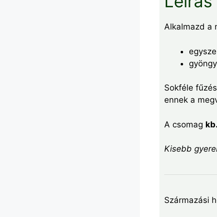
Leírás
Alkalmazd a m
egyszer
gyöngyk
Sokféle fűzé
ennek a megv
A csomag
kb
Kisebb gyerek
Származási h