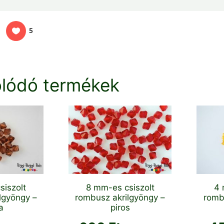
5
lódó termékek
siszolt
8 mm-es csiszolt
4 
lgyöngy –
rombusz akrilgyöngy –
romb
a
piros