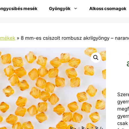
ngycsibés mesék
Gyöngyök
Alkoss csomagok
rmékek
»
8 mm-es csiszolt rombusz akrilgyöngy – naran
Sze
gye
megf
gyer
csak