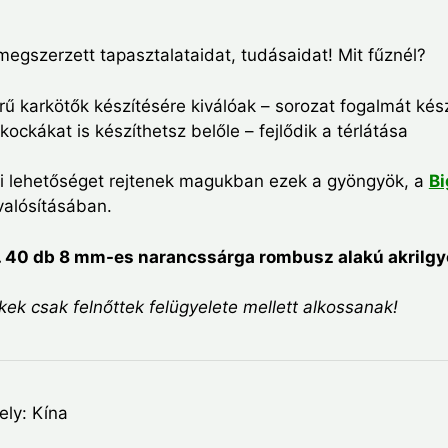
egszerzett tapasztalataidat, tudásaidat! Mit fűznél?
ű karkötők készítésére kiválóak – sorozat fogalmát kész
ockákat is készíthetsz belőle – fejlődik a térlátása
si lehetőséget rejtenek magukban ezek a gyöngyök, a
Bi
alósításában.
. 40 db 8 mm-es narancssárga rombusz alakú akrilg
ek csak felnőttek felügyelete mellett alkossanak!
ely: Kína