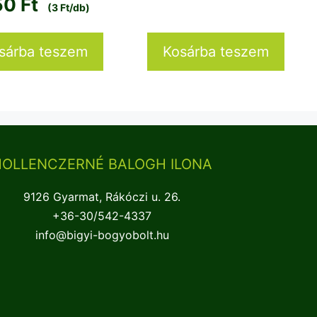
50
Ft
(3 Ft/db)
sárba teszem
Kosárba teszem
HOLLENCZERNÉ BALOGH ILONA
9126 Gyarmat, Rákóczi u. 26.
+36-30/542-4337
info@bigyi-bogyobolt.hu