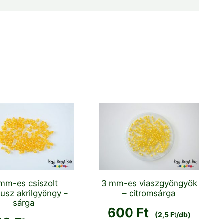
mm-es csiszolt
3 mm-es viaszgyöngyök
usz akrilgyöngy –
– citromsárga
sárga
600
Ft
(2,5 Ft/db)