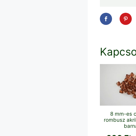
Kapcso
8 mm-es c
rombusz akri
barn