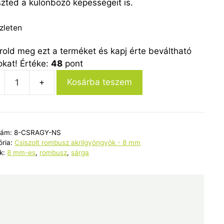
szted a különböző képességeit is.
zleten
rold meg ezt a terméket és kapj érte beváltható
okat! Értéke:
48
pont
Kosárba teszem
olt
zám:
8-CSRAGY-NS
usz
ória:
Csiszolt rombusz akrilgyöngyök - 8 mm
gyöngy
k:
8 mm-es
,
rombusz
,
sárga
ncssárga
yiség