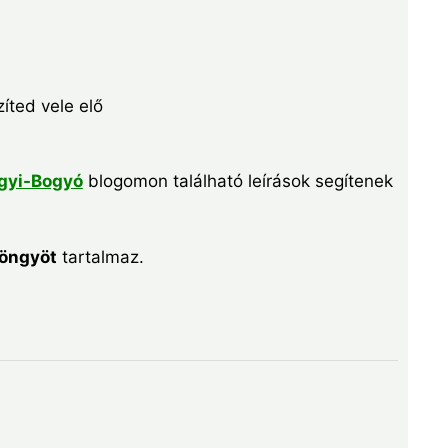
íted vele elő
gyi-Bogyó
blogomon található leírások segítenek
yöngyöt
tartalmaz.