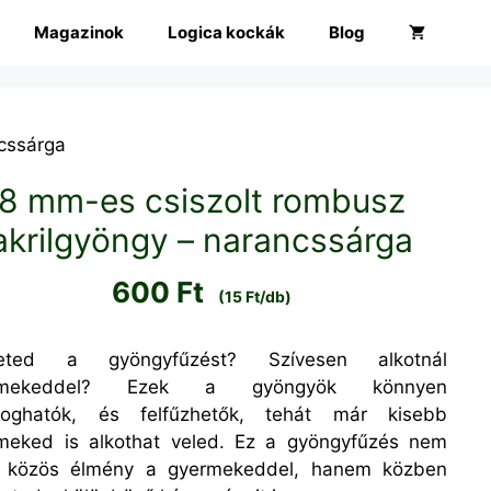
Magazinok
Logica kockák
Blog
cssárga
8 mm-es csiszolt rombusz
akrilgyöngy – narancssárga
600
Ft
(15 Ft/db)
reted a gyöngyfűzést? Szívesen alkotnál
rmekeddel? Ezek a gyöngyök könnyen
oghatók, és felfűzhetők, tehát már kisebb
meked is alkothat veled. Ez a gyöngyfűzés nem
 közös élmény a gyermekeddel, hanem közben