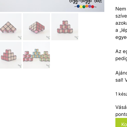
Nem 
szíve
azok
a „lé
egye
Az e
pedi
Aján
sal! 
1 kés
Vásá
pont
Bézs
Ko