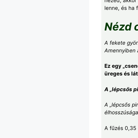
nézed, akkor
lenne, és ha 
Nézd 
A fekete gyö
Amennyiben a 
Ez egy „csen
üreges és lá
A „lépcsős p
A „lépcsős pi
élhosszúság
A fűzés 0,35