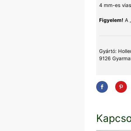
4 mm-es vias
Figyelem!
A „
Gyártó: Holle
9126 Gyarmat
Kapcso