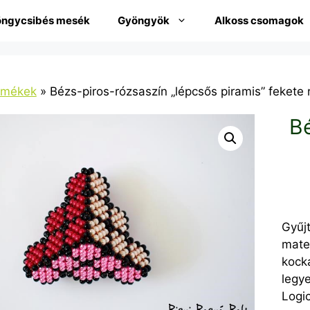
ngycsibés mesék
Gyöngyök
Alkoss csomagok
rmékek
»
Bézs-piros-rózsaszín „lépcsős piramis” fekete 
Bé
Gyűj
mate
kocká
legy
Logi