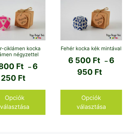
Ennek
a
knek
terméknek
több
ója
variációja
van.
A
r-ciklámen kocka
Fehér kocka kék mintával
lámen négyzettel
atok
változatok
6 500
Ft
6
–
a
 800
Ft
6
–
Ártartom
oldalon
termékoldalon
950
Ft
Ártartomány:
250
Ft
thatók
választhatók
6
5
ki
500 Ft
800 Ft
-
Opciók
Opciók
-
6
választása
választása
6
950 Ft
250 Ft