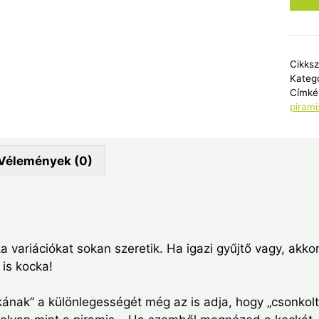
piros
rózs
"lép
piram
Cikks
feke
Kateg
ráccs
Címké
pirami
menn
Vélemények (0)
a variációkat sokan szeretik. Ha igazi gyűjtő vagy, akko
is kocka!
ának” a különlegességét még az is adja, hogy „csonkolt”.