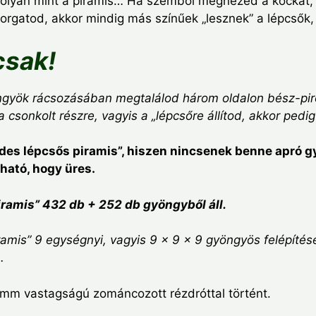
 olyan mint a piramis… Ha szemből megnézed a kockát, a
forgatod, akkor mindig más színűek „lesznek” a lépcsők,
csak!
ngyök rácsozásában megtalálod három oldalon bész-piro
csonkolt részre, vagyis a „lépcsőre állítod, akkor pedi
des lépcsős piramis”, hiszen nincsenek benne apró 
tható, hogy üres.
iramis” 432 db + 252 db gyöngyből áll.
ramis” 9 egységnyi, vagyis 9 x 9 x 9 gyöngyös felépítés
a.
 mm vastagságú zománcozott rézdróttal történt.