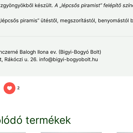
zgyöngyökből készült.
A „lépcsős piramist” felépítő szí
lépcsős piramis” ütéstől, megszorítástól, benyomástól 
nczerné Balogh Ilona ev. (Bigyi-Bogyó Bolt)
, Rákóczi u. 26. info@bigyi-bogyobolt.hu
2
lódó termékek