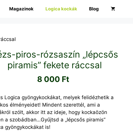
Magazinok
Logica kockák
Blog
ráccsal
zs-piros-rózsaszín „lépcsős
piramis” fekete ráccsal
8 000
Ft
ts Logica gyöngykockákat, melyek felidézhetik a
kos élményeidet! Mindent szerettél, ami a
król szólt, akkor itt az ideje, hogy kockaözön
en a szobádban…Gyűjtsd a „lépcsős piramis”
ca gyöngykockákat is!