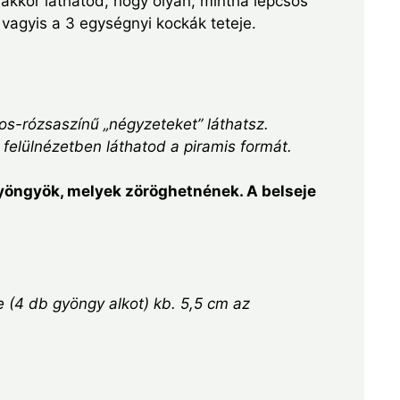
kkor láthatod, hogy olyan, mintha lépcsős
 vagyis a 3 egységnyi kockák teteje.
s-rózsaszínű „négyzeteket” láthatsz.
g felülnézetben láthatod a piramis formát.
gyöngyök, melyek zöröghetnének. A belseje
e (4 db gyöngy alkot) kb. 5,5 cm az