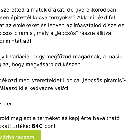
szeretted a matek órákat, de gyerekkorodban
sen építettél kocka tornyokat? Akkor idézd fel
at az emlékeket és legyen az íróasztalod dísze ez
pcsős piramis”, mely a „lépcsős” részre állítva
di mintát ad!
gyik variáció, hogy megfűzöd magadnak, a másik
g az, hogy megvásárolod készen.
dékozd meg szeretteidet Logica „lépcsős piramis”-
Válaszd ki a kedvedre valót!
zleten
rold meg ezt a terméket és kapj érte beváltható
okat! Értéke:
640
pont
-
sárba teszem