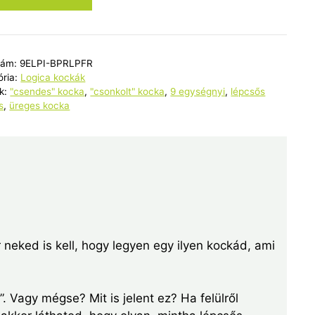
-
aszín
csős
is"
zám:
9ELPI-BPRLPFR
te
ória:
Logica kockák
al
k:
"csendes" kocka
,
"csonkolt" kocka
,
9 egységnyi
,
lépcsős
s
,
üreges kocka
yiség
r neked is kell, hogy legyen egy ilyen kockád, ami
 Vagy mégse? Mit is jelent ez? Ha felülről