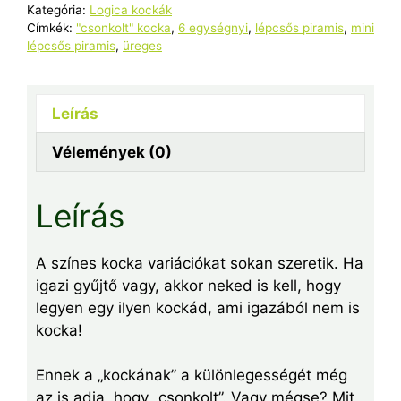
Kategória:
Logica kockák
Címkék:
"csonkolt" kocka
,
6 egységnyi
,
lépcsős piramis
,
mini
lépcsős piramis
,
üreges
Leírás
Vélemények (0)
Leírás
A színes kocka variációkat sokan szeretik. Ha
igazi gyűjtő vagy, akkor neked is kell, hogy
legyen egy ilyen kockád, ami igazából nem is
kocka!
Ennek a „kockának” a különlegességét még
az is adja, hogy „csonkolt”. Vagy mégse? Mit