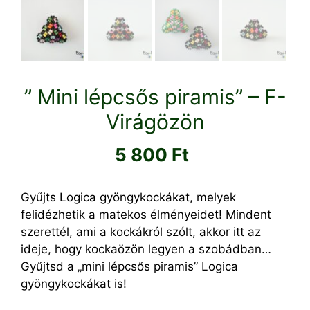
” Mini lépcsős piramis” – F-
Virágözön
5 800
Ft
Gyűjts Logica gyöngykockákat, melyek
felidézhetik a matekos élményeidet! Mindent
szerettél, ami a kockákról szólt, akkor itt az
ideje, hogy kockaözön legyen a szobádban…
Gyűjtsd a „mini lépcsős piramis” Logica
gyöngykockákat is!