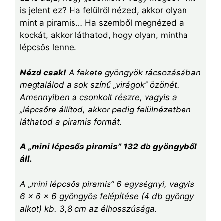
is jelent ez? Ha felülről nézed, akkor olyan
mint a piramis… Ha szemből megnézed a
kockát, akkor láthatod, hogy olyan, mintha
lépcsős lenne.
Nézd csak!
A fekete gyöngyök rácsozásában
megtalálod a sok színű „virágok” özönét.
Amennyiben a csonkolt részre, vagyis a
„lépcsőre állítod, akkor pedig felülnézetben
láthatod a piramis formát.
A „mini lépcsős piramis” 132 db gyöngyből
áll.
A „mini lépcsős piramis” 6 egységnyi, vagyis
6 x 6 x 6 gyöngyös felépítése (4 db gyöngy
alkot) kb. 3,8 cm az élhosszúsága.