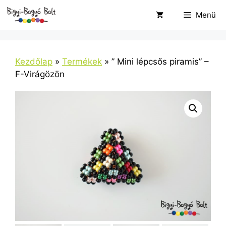
Kilépés
Menü
a
tartalomba
Kezdőlap
»
Termékek
»
” Mini lépcsős piramis” –
F-Virágözön