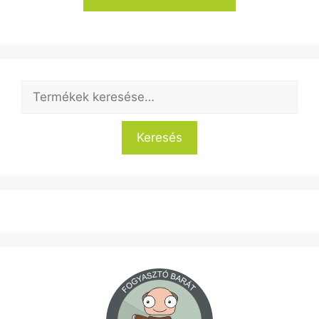
-
7
150 Ft
Keresés
a
következőre:
Keresés