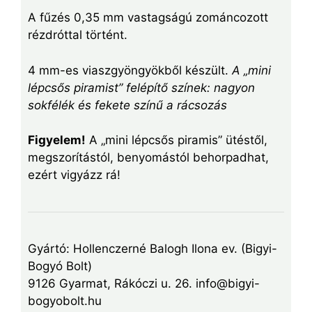
A fűzés 0,35 mm vastagságú zománcozott
rézdróttal történt.
4 mm-es viaszgyöngyökből készült.
A „mini
lépcsős piramist” felépítő színek: nagyon
sokfélék és fekete színű a rácsozás
Figyelem!
A „mini lépcsős piramis” ütéstől,
megszorítástól, benyomástól behorpadhat,
ezért vigyázz rá!
Gyártó: Hollenczerné Balogh Ilona ev. (Bigyi-
Bogyó Bolt)
9126 Gyarmat, Rákóczi u. 26. info@bigyi-
bogyobolt.hu