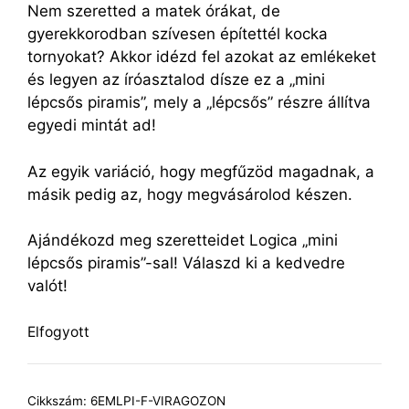
Nem szeretted a matek órákat, de
gyerekkorodban szívesen építettél kocka
tornyokat? Akkor idézd fel azokat az emlékeket
és legyen az íróasztalod dísze ez a „mini
lépcsős piramis”, mely a „lépcsős” részre állítva
egyedi mintát ad!
Az egyik variáció, hogy megfűzöd magadnak, a
másik pedig az, hogy megvásárolod készen.
Ajándékozd meg szeretteidet Logica „mini
lépcsős piramis”-sal! Válaszd ki a kedvedre
valót!
Elfogyott
Cikkszám:
6EMLPI-F-VIRAGOZON