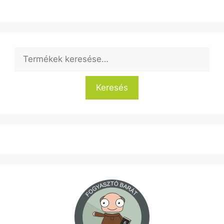
Keresés
a
következőre:
Keresés