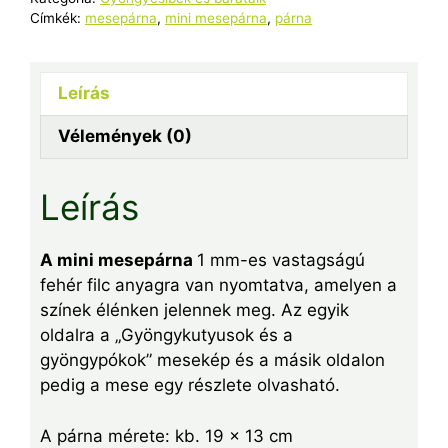
Címkék:
mesepárna
,
mini mesepárna
,
párna
Leírás
Vélemények (0)
Leírás
A mini mesepárna
1 mm-es vastagságú
fehér filc anyagra van nyomtatva, amelyen a
színek élénken jelennek meg. Az egyik
oldalra a „Gyöngykutyusok és a
gyöngypókok” mesekép és a másik oldalon
pedig a mese egy részlete olvasható.
A párna mérete: kb. 19 x 13 cm