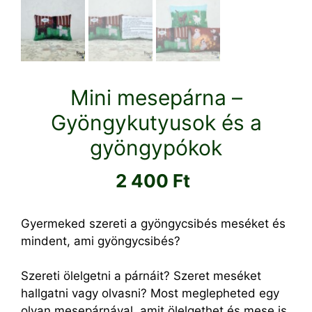
Mini mesepárna –
Gyöngykutyusok és a
gyöngypókok
2 400
Ft
Gyermeked szereti a gyöngycsibés meséket és
mindent, ami gyöngycsibés?
Szereti ölelgetni a párnáit? Szeret meséket
hallgatni vagy olvasni? Most meglepheted egy
olyan mesepárnával, amit ölelgethet és mese is