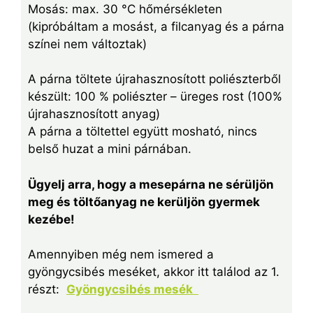
Mosás: max. 30 °C hőmérsékleten
(kipróbáltam a mosást, a filcanyag és a párna
színei nem változtak)
A párna töltete újrahasznosított poliészterből
készült: 100 % poliészter – üreges rost (100%
újrahasznosított anyag)
A párna a töltettel együtt mosható, nincs
belső huzat a mini párnában.
Ügyelj arra, hogy a mesepárna ne sérüljön
meg és töltőanyag ne kerüljön gyermek
kezébe!
Amennyiben még nem ismered a
gyöngycsibés meséket, akkor itt találod az 1.
részt:
Gyöngycsibés mesék