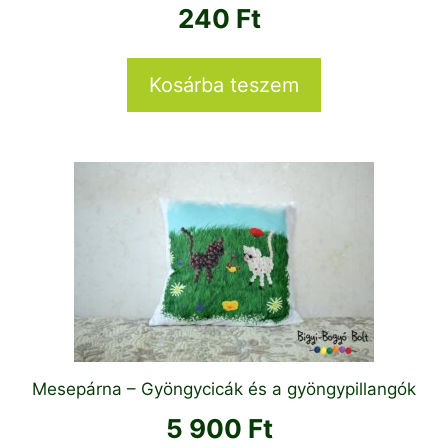
240
Ft
Kosárba teszem
Mesepárna – Gyöngycicák és a gyöngypillangók
5 900
Ft