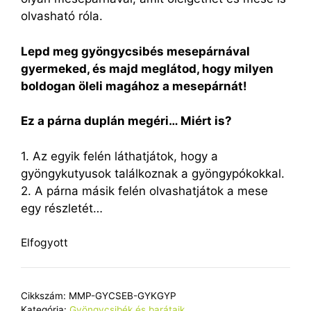
olvasható róla.
Lepd meg gyöngycsibés mesepárnával
gyermeked, és majd meglátod, hogy milyen
boldogan öleli magához a mesepárnát!
Ez a párna duplán megéri… Miért is?
1. Az egyik felén láthatjátok, hogy a
gyöngykutyusok találkoznak a gyöngypókokkal.
2. A párna másik felén olvashatjátok a mese
egy részletét…
Elfogyott
Cikkszám:
MMP-GYCSEB-GYKGYP
Kategória:
Gyöngycsibék és barátaik