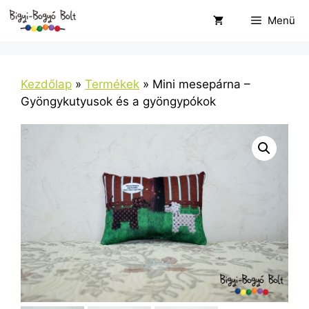
Kilépés
Menü
a
tartalomba
Kezdőlap
»
Termékek
»
Mini mesepárna –
Gyöngykutyusok és a gyöngypókok