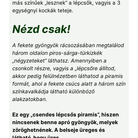
más színűek „lesznek” a lépcsők, vagyis a 3
egységnyi kockák teteje.
Nézd csak!
A fekete gyöngyök rácsozásában megtalálod
három oldalon piros-sárga-türkizkék
„négyzeteket” láthatsz. Amennyiben a
csonkolt részre, vagyis a „lépcsőre állítod,
akkor pedig felülnézetben láthatod a piramis
formát, ahol a fekete csúcs alatt a három szín
színkavalkádja látható különböző
alakzatokban.
Ez egy „csendes lépcsős piramis”, hiszen
nincsenek benne apró gyöngyök, melyek
zöröghetnének. A belseje üreges és
látható, hogy üres.