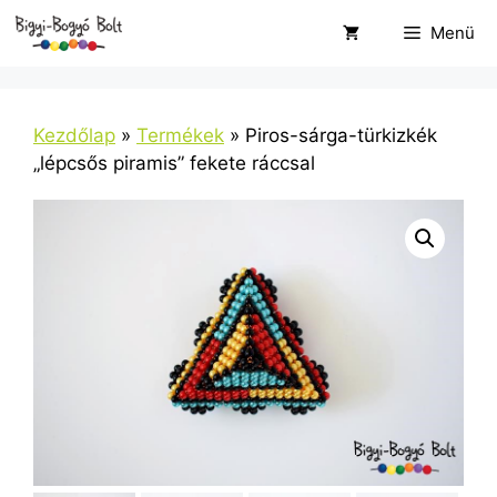
Kilépés
Menü
a
tartalomba
Kezdőlap
»
Termékek
»
Piros-sárga-türkizkék
„lépcsős piramis” fekete ráccsal