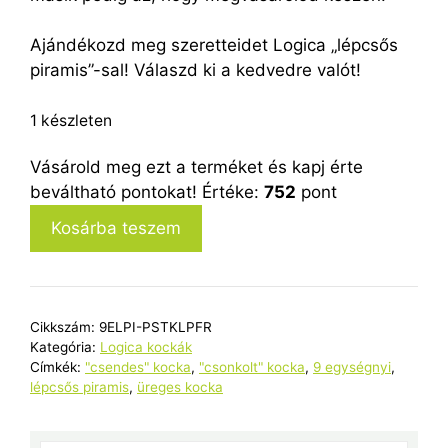
Ajándékozd meg szeretteidet Logica „lépcsős
piramis”-sal! Válaszd ki a kedvedre valót!
1 készleten
Vásárold meg ezt a terméket és kapj érte
beváltható pontokat! Értéke:
752
pont
Piros-
Kosárba teszem
sárga-
türkizkék
"lépcsős
piramis"
Cikkszám:
9ELPI-PSTKLPFR
fekete
Kategória:
Logica kockák
ráccsal
Címkék:
"csendes" kocka
,
"csonkolt" kocka
,
9 egységnyi
,
lépcsős piramis
,
üreges kocka
mennyiség