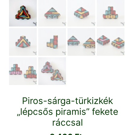
Piros-sárga-türkizkék
„lépcsős piramis” fekete
ráccsal