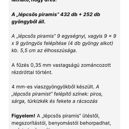
A „lépcsős piramis” 432 db + 252 db
gyöngyből áll.
A „lépcsős piramis” 9 egységnyi, vagyis 9 x 9
x 9 gyöngyös felépítése (4 db gyöngy alkot)
kb. 5,5 cm az élhosszúsága.
A fűzés 0,35 mm vastagságú zománcozott
rézdróttal történt.
4 mm-es viaszgyöngyökből készült.
A
„lépcsős piramist” felépítő színek: piros,
sárga, türkizkék és fekete a rácsozás
Figyelem!
A „lépcsős piramis” ütéstől,
megszorítástól, benyomástól behorpadhat,