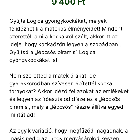
9 400
Ft
Gyűjts Logica gyöngykockákat, melyek
felidézhetik a matekos élményeidet! Mindent
szerettél, ami a kockákról szólt, akkor itt az
ideje, hogy kockaözön legyen a szobádban…
Gyűjtsd a „lépcsős piramis” Logica
gyöngykockákat is!
Nem szeretted a matek órákat, de
gyerekkorodban szívesen építettél kocka
tornyokat? Akkor idézd fel azokat az emlékeket
és legyen az íróasztalod dísze ez a „lépcsős
piramis”, mely a „lépcsős” részre állítva egyedi
mintát ad!
Az egyik variáció, hogy megfűzöd magadnak, a
másik pedig az, hogy megvásárolod készen.