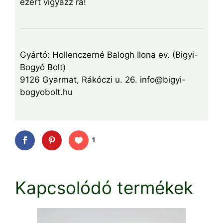
ezért vigyázz rá!
Gyártó: Hollenczerné Balogh Ilona ev. (Bigyi-
Bogyó Bolt)
9126 Gyarmat, Rákóczi u. 26. info@bigyi-
bogyobolt.hu
1
Kapcsolódó termékek
Ennek