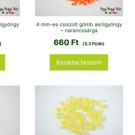
ilgyöngy
4 mm-es csiszolt gömb akrilgyöngy
– narancssárga
660
Ft
)
(3,3 Ft/db)
Kosárba teszem