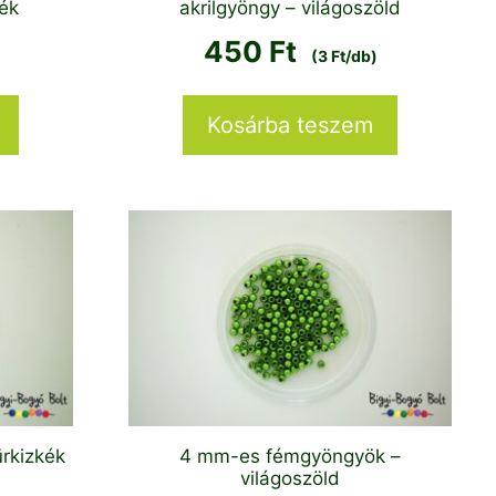
kék
akrilgyöngy – világoszöld
450
Ft
(3 Ft/db)
Kosárba teszem
rkizkék
4 mm-es fémgyöngyök –
világoszöld