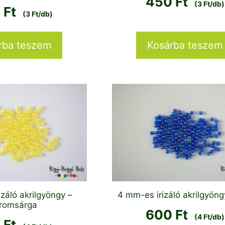
450
Ft
(3 Ft/db)
0
Ft
(3 Ft/db)
rba teszem
Kosárba teszem
záló akrilgyöngy –
4 mm-es irizáló akrilgyöng
tromsárga
600
Ft
(4 Ft/db)
0
Ft