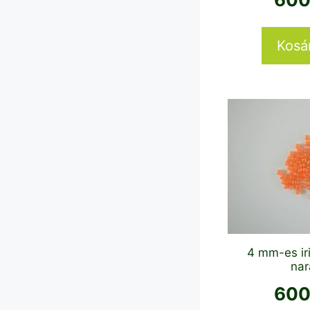
Kosá
4 mm-es iri
nar
60