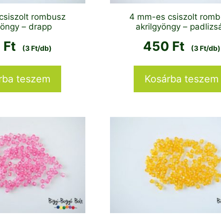
csiszolt rombusz
4 mm-es csiszolt rom
yöngy – drapp
akrilgyöngy – padlizs
0
Ft
450
Ft
(3 Ft/db)
(3 Ft/db)
rba teszem
Kosárba teszem