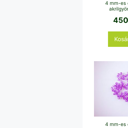
4 mm-es 
akrilgyö
45
Kosá
4 mm-es 