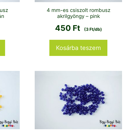
busz
4 mm-es csiszolt rombusz
án
akrilgyöngy – pink
450
Ft
(3 Ft/db)
Kosárba teszem