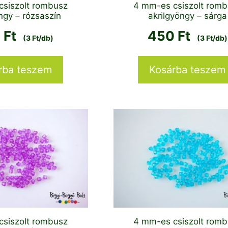
csiszolt rombusz
4 mm-es csiszolt rom
ngy – rózsaszín
akrilgyöngy – sárga
0
Ft
450
Ft
(3 Ft/db)
(3 Ft/db)
rba teszem
Kosárba teszem
csiszolt rombusz
4 mm-es csiszolt rom