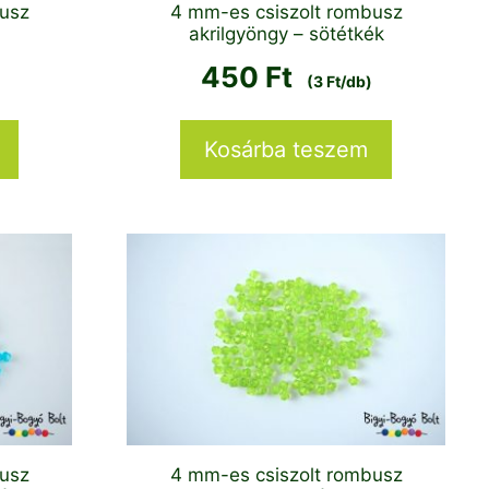
busz
4 mm-es csiszolt rombusz
akrilgyöngy – sötétkék
450
Ft
(3 Ft/db)
Kosárba teszem
busz
4 mm-es csiszolt rombusz