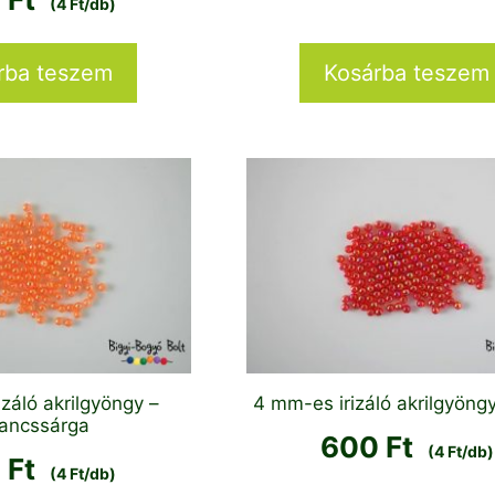
(4 Ft/db)
rba teszem
Kosárba teszem
záló akrilgyöngy –
4 mm-es irizáló akrilgyöngy
ancssárga
600
Ft
(4 Ft/db)
0
Ft
(4 Ft/db)