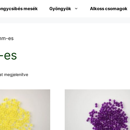
ngycsibés mesék
Gyöngyök
Alkoss csomagok
mm-es
-es
at megjelenítve