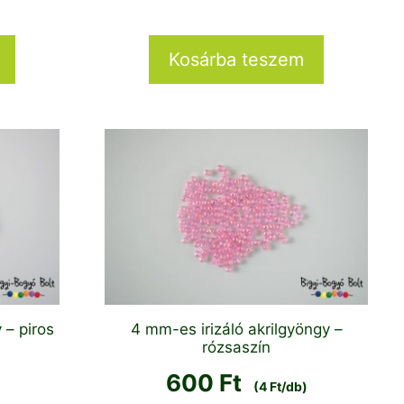
Kosárba teszem
 – piros
4 mm-es irizáló akrilgyöngy –
rózsaszín
600
Ft
(4 Ft/db)