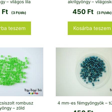
gy – világos lila
akrilgyöngy – világos
0
Ft
450
Ft
(3 Ft/db)
(3 Ft/db)
rba teszem
Kosárba teszem
csiszolt rombusz
4 mm-es fémgyöngyök – tü
gyöngy – zöld