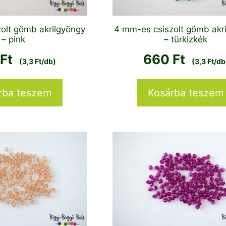
olt gömb akrilgyöngy
4 mm-es csiszolt gömb akr
– pink
– türkizkék
0
Ft
660
Ft
(3,3 Ft/db)
(3,3 Ft/db
rba teszem
Kosárba teszem