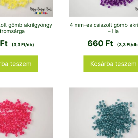
olt gömb akrilgyöngy
4 mm-es csiszolt gömb akr
itromsárga
– lila
0
Ft
660
Ft
(3,3 Ft/db)
(3,3 Ft/db
rba teszem
Kosárba teszem