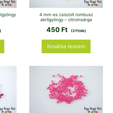
ilgyöngy
4 mm-es csiszolt rombusz
akrilgyöngy – citromsárga
450
Ft
)
(3 Ft/db)
Kosárba teszem