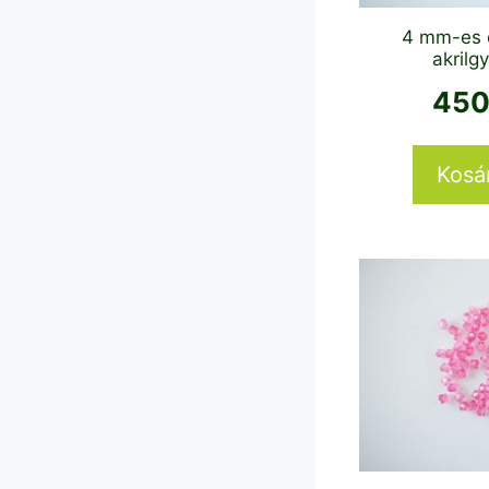
4 mm-es 
akrilg
45
Kosá