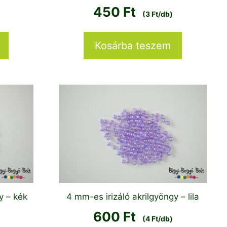
450
Ft
(3 Ft/db)
Kosárba teszem
y – kék
4 mm-es irizáló akrilgyöngy – lila
600
Ft
(4 Ft/db)