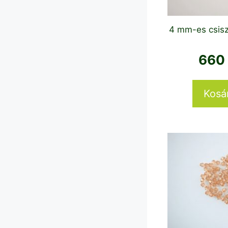
4 mm-es csisz
66
Kosá