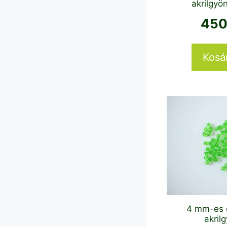
akrilgyön
45
Kosá
4 mm-es 
akril