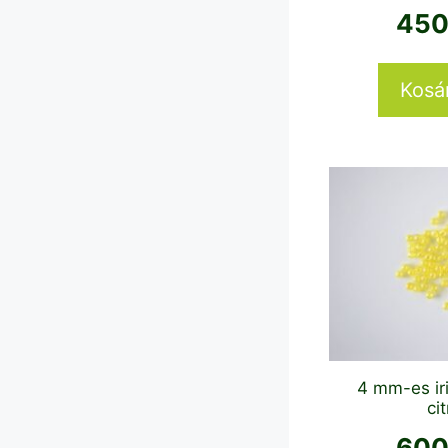
45
Kosá
4 mm-es iri
ci
60