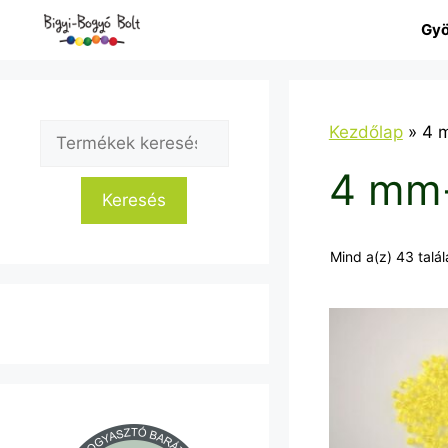
Kilépés
Gyö
a
tartalomba
Keresés
Kezdőlap
»
4 
a
4 mm
következőre:
Keresés
Mind a(z) 43 talál