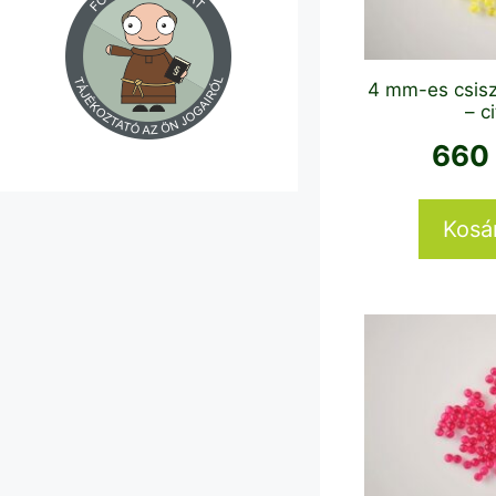
4 mm-es csisz
– c
66
Kosá