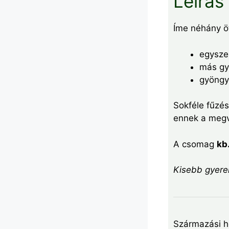
Leírás
Íme néhány öt
egyszer
más gy
gyöngyk
Sokféle fűzé
ennek a megv
A csomag
kb
Kisebb gyerek
Származási h