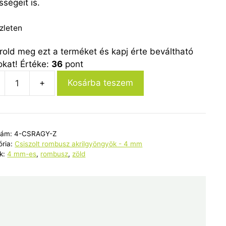
ségeit is.
zleten
rold meg ezt a terméket és kapj érte beváltható
okat! Értéke:
36
pont
Kosárba teszem
olt
zám:
4-CSRAGY-Z
usz
ória:
Csiszolt rombusz akrilgyöngyök - 4 mm
gyöngy
k:
4 mm-es
,
rombusz
,
zöld
yiség