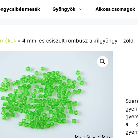
ngycsibés mesék
Gyöngyök
Alkoss csomagok
rmékek
»
4 mm-es csiszolt rombusz akrilgyöngy – zöld
Sze
gyer
gyer
a g
gyer