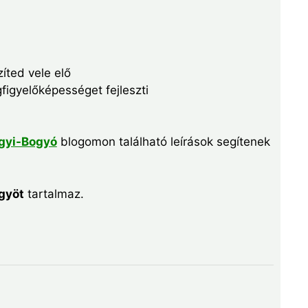
íted vele elő
igyelőképességet fejleszti
gyi-Bogyó
blogomon található leírások segítenek
gyöt
tartalmaz.