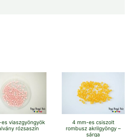
es viaszgyöngyök
4 mm-es csiszolt
alvány rózsaszín
rombusz akrilgyöngy –
sárga