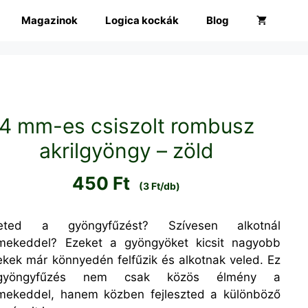
Magazinok
Logica kockák
Blog
4 mm-es csiszolt rombusz
akrilgyöngy – zöld
450
Ft
(3 Ft/db)
reted a gyöngyfűzést? Szívesen alkotnál
mekeddel? Ezeket a gyöngyöket kicsit nagyobb
ekek már könnyedén felfűzik és alkotnak veled. Ez
yöngyfűzés nem csak közös élmény a
mekeddel, hanem közben fejleszted a különböző