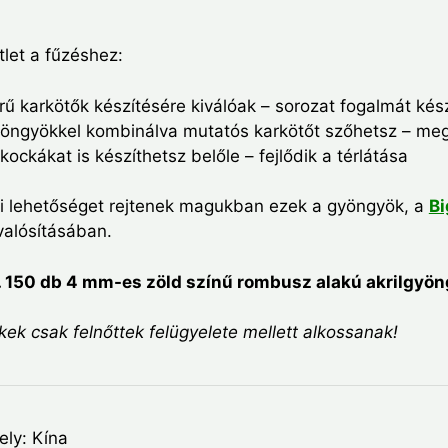
let a fűzéshez:
ű karkötők készítésére kiválóak – sorozat fogalmát kész
öngyökkel kombinálva mutatós karkötőt szőhetsz – megf
ockákat is készíthetsz belőle – fejlődik a térlátása
si lehetőséget rejtenek magukban ezek a gyöngyök, a
Bi
alósításában.
. 150 db 4 mm-es zöld színű rombusz alakú akrilgyön
ek csak felnőttek felügyelete mellett alkossanak!
ely: Kína