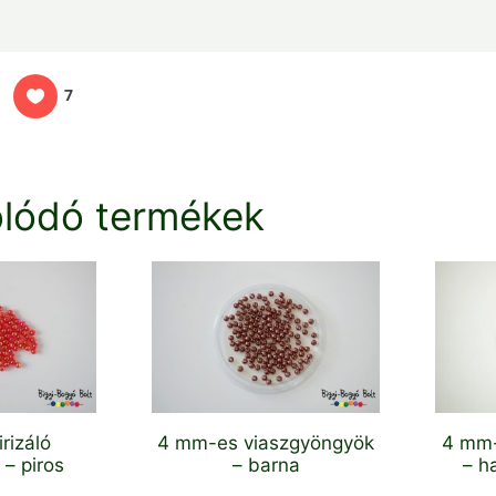
7
lódó termékek
rizáló
4 mm-es viaszgyöngyök
4 mm-
 – piros
– barna
– h