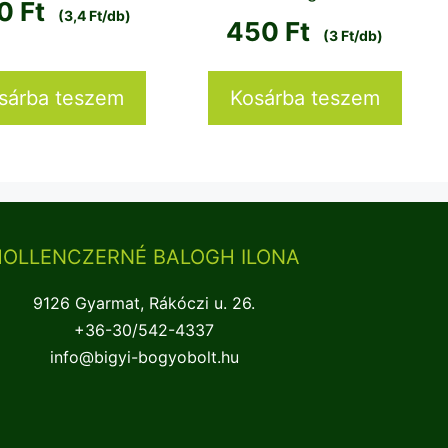
10
Ft
(3,4 Ft/db)
450
Ft
(3 Ft/db)
sárba teszem
Kosárba teszem
HOLLENCZERNÉ BALOGH ILONA
9126 Gyarmat, Rákóczi u. 26.
+36-30/542-4337
info@bigyi-bogyobolt.hu