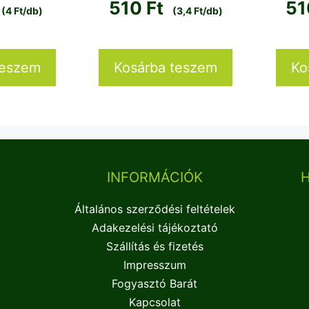
510
Ft
5
(4 Ft/db)
(3,4 Ft/db)
teszem
Kosárba teszem
Ko
INFORMÁCIÓK
Általános szerződési feltételek
Adakezelési tájékoztató
Szállítás és fizetés
Impresszum
Fogyasztó Barát
Kapcsolat