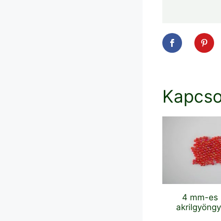
Kapcso
4 mm-es i
akrilgyöngy