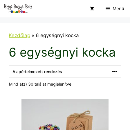
Kilépés
Menü
a
tartalomba
Kezdőlap
»
6 egységnyi kocka
6 egységnyi kocka
Mind a(z) 30 találat megjelenítve
Ennek
a
terméknek
több