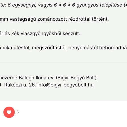
e: 6 egységnyi, vagyis 6 x 6 x 6 gyöngyös felépítése 
 mm vastagságú zománcozott rézdróttal történt.
r és kék viaszgyöngyökből készült.
ocka ütéstől, megszorítástól, benyomástól behorpadhat,
nczerné Balogh Ilona ev. (Bigyi-Bogyó Bolt)
, Rákóczi u. 26. info@bigyi-bogyobolt.hu
5