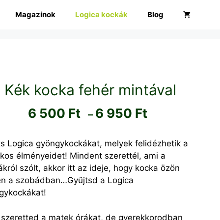
Magazinok
Logica kockák
Blog
Kék kocka fehér mintával
Ártartomány:
6 500
Ft
6 950
Ft
–
6
500 Ft
ts Logica gyöngykockákat, melyek felidézhetik a
-
kos élményeidet! Mindent szerettél, ami a
król szólt, akkor itt az ideje, hogy kocka özön
6
en a szobádban…Gyűjtsd a Logica
950 Ft
gykockákat!
szeretted a matek órákat, de gyerekkorodban