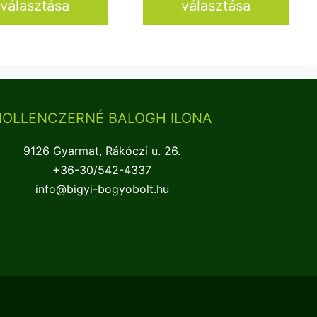
választása
választása
6
6
950 Ft
250 Ft
HOLLENCZERNÉ BALOGH ILONA
9126 Gyarmat, Rákóczi u. 26.
+36-30/542-4337
info@bigyi-bogyobolt.hu