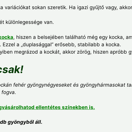
a variációkat sokan szeretik. Ha igazi gyűjtő vagy, akkor
ét különlegessége van.
kocka
, hiszen a belsejében található még egy kocka, 
. Ezzel a „duplasággal” erősebb, stabilabb a kocka.
iben megrázod a kockát, akkor zörög, hiszen apróbb 
csak!
ockán fehér gyöngynégyeseket és gyöngyhármasokat tal
 fogva.
vásárolhatod ellentétes színekben is.
db gyöngyből áll.