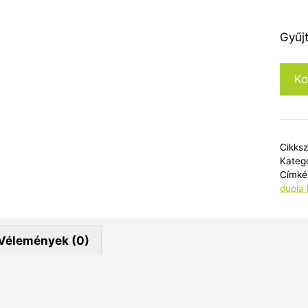
Gyűj
Ko
Cikks
Kateg
Címké
dupla
Vélemények (0)