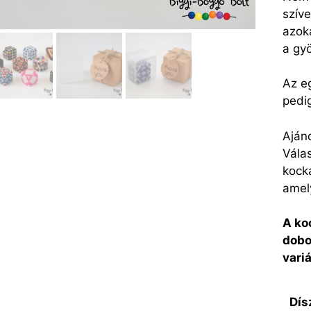
szíve
azok
a gy
Az e
pedi
Aján
Vála
kocka
amely
A ko
dobo
vari
Dís