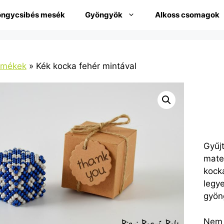
ngycsibés mesék
Gyöngyök
Alkoss csomagok
rmékek
»
Kék kocka fehér mintával
Gyűj
mate
kocká
legy
gyön
Nem 