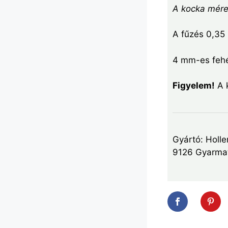
A kocka méret
A fűzés 0,35
4 mm-es fehé
Figyelem!
A k
Gyártó: Holle
9126 Gyarmat