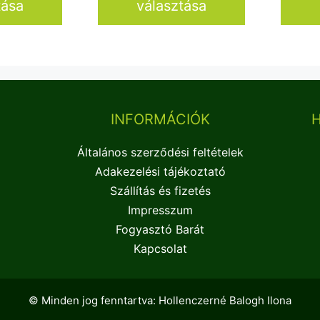
tása
választása
7
6
150 Ft
950 Ft
INFORMÁCIÓK
Általános szerződési feltételek
Adakezelési tájékoztató
Szállítás és fizetés
Impresszum
Fogyasztó Barát
Kapcsolat
© Minden jog fenntartva: Hollenczerné Balogh Ilona