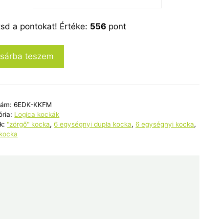
Kék
tsd a pontokat! Értéke:
556
pont
kocka
fehér
sárba teszem
mintával
mennyiség
zám:
6EDK-KKFM
ória:
Logica kockák
k:
"zörgő" kocka
,
6 egységnyi dupla kocka
,
6 egységnyi kocka
,
 kocka