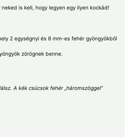
 neked is kell, hogy legyen egy ilyen kockád!
amely 2 egységnyi és 8 mm-es fehér gyöngyökből
gyöngyök zörögnek benne.
álsz. A kék csúcsok fehér „háromszöggel”