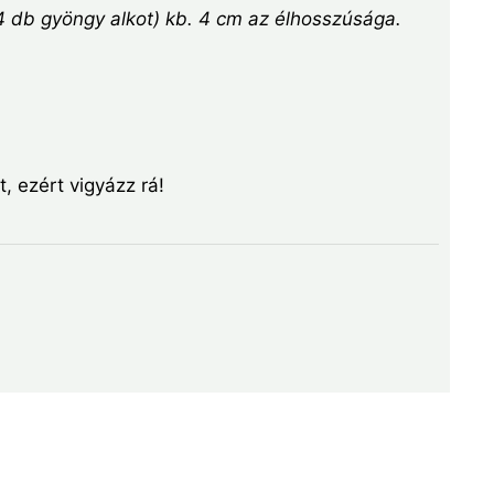
(4 db gyöngy alkot) kb. 4 cm az élhosszúsága.
 ezért vigyázz rá!