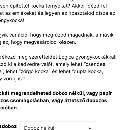
sen építettél kocka tornyokat? Akkor idézd fel
at az emlékeket és legyen az íróasztalod dísze ez
öngykocka!
gyik variáció, hogy megfűzöd magadnak, a másik
g az, hogy megvásárolod készen.
dékozd meg szeretteidet Logica gyöngykockákkal!
szd ki a kedvedre valót, amely lehet “csendes
”, lehet “zörgő kocka” és lehet “dupla kocka,
 zörög is”!
ckát megrendelheted doboz nélkül, vagy papír
zos csomagolásban, vagy áttetsző dobozos
ációban
.
zdoboz