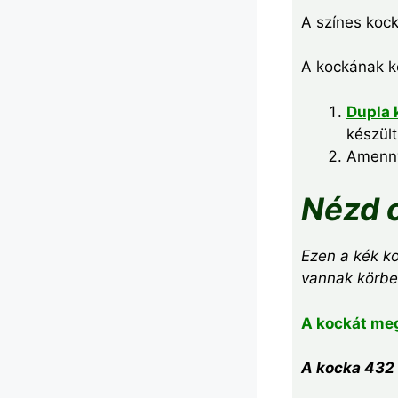
A színes kock
A kockának k
Dupla 
készült
Amenny
Nézd 
Ezen a kék k
vannak körbe
A kockát meg
A kocka 432 