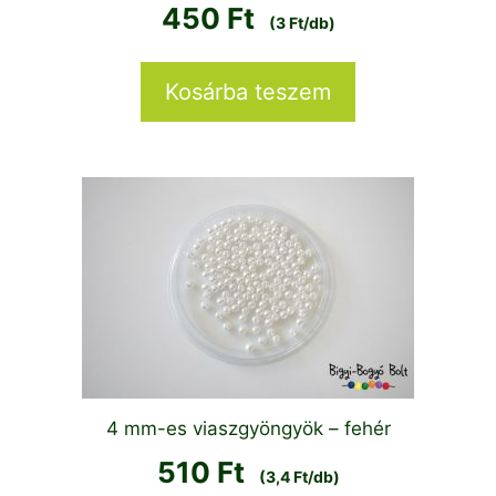
450
Ft
(3 Ft/db)
Kosárba teszem
4 mm-es viaszgyöngyök – fehér
510
Ft
(3,4 Ft/db)