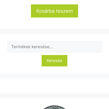
Kosárba teszem
Keresés
a
következőre:
Keresés