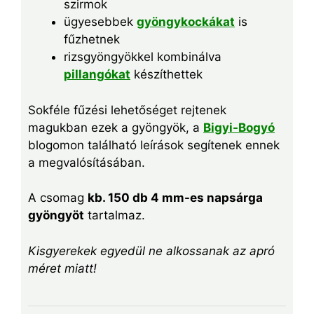
szirmok
ügyesebbek
gyöngykockákat
is
fűzhetnek
rizsgyöngyökkel kombinálva
pillangókat
készíthettek
Sokféle fűzési lehetőséget rejtenek
magukban ezek a gyöngyök, a
Bigyi-Bogyó
blogomon található leírások segítenek ennek
a megvalósításában.
A csomag
kb. 150 db 4 mm-es napsárga
gyöngyöt
tartalmaz.
Kisgyerekek egyedül ne alkossanak az apró
méret miatt!