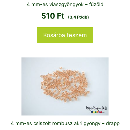
4 mm-es viaszgyöngyök – fűzöld
510
Ft
(3,4 Ft/db)
Kosárba teszem
4 mm-es csiszolt rombusz akrilgyöngy – drapp