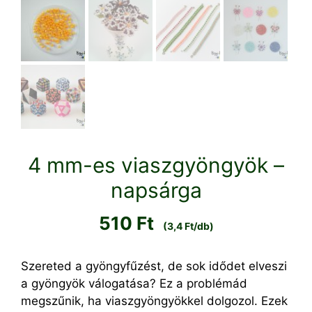
4 mm-es viaszgyöngyök –
napsárga
510
Ft
(3,4 Ft/db)
Szereted a gyöngyfűzést, de sok idődet elveszi
a gyöngyök válogatása? Ez a problémád
megszűnik, ha viaszgyöngyökkel dolgozol. Ezek