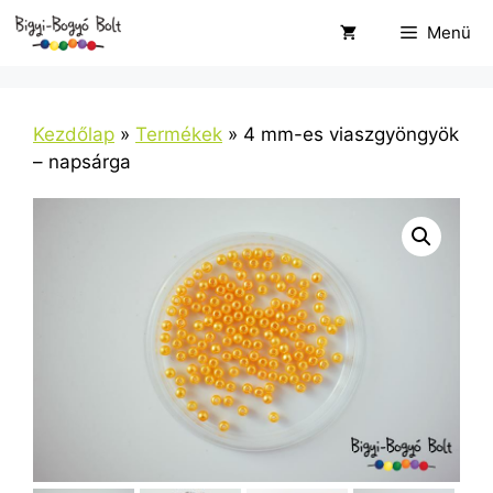
Kilépés
Menü
a
tartalomba
Kezdőlap
»
Termékek
»
4 mm-es viaszgyöngyök
– napsárga