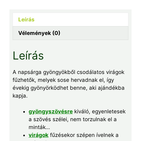
mennyiség
Leírás
Vélemények (0)
Leírás
A napsárga gyöngyökből csodálatos virágok
fűzhetők, melyek sose hervadnak el, így
évekig gyönyörködhet benne, aki ajándékba
kapja.
gyöngyszövésre
kiváló, egyenletesek
a szövés szélei, nem torzulnak el a
minták…
virágok
fűzésekor szépen ívelnek a