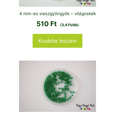
4 mm-es viaszgyöngyök – világoskék
510
Ft
(3,4 Ft/db)
Kosárba teszem